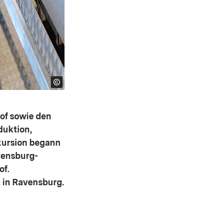
of sowie den
duktion,
kursion begann
vensburg-
of.
 in Ravensburg.