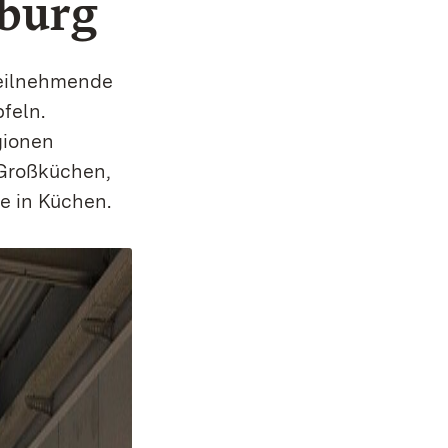
burg
Teilnehmende
feln.
gionen
 Großküchen,
e in Küchen.