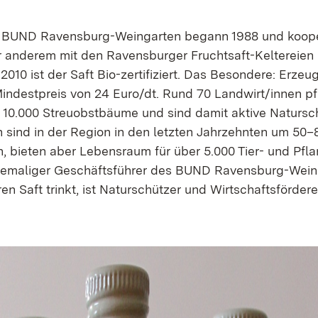
 BUND Ravensburg-Weingarten begann 1988 und kooperi
er anderem mit den Ravensburger Fruchtsaft-Keltereien
t 2010 ist der Saft Bio-zertifiziert. Das Besondere: Erzeu
Mindestpreis von 24 Euro/dt. Rund 70 Landwirt/innen pf
 10.000 Streuobstbäume und sind damit aktive Natursc
 sind in der Region in den letzten Jahrzehnten um 50–
 bieten aber Lebensraum für über 5.000 Tier- und Pfla
 ehemaliger Geschäftsführer des BUND Ravensburg-Wein
en Saft trinkt, ist Naturschützer und Wirtschaftsförderer