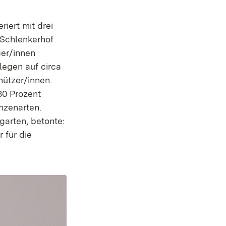
ert mit drei
 Schlenkerhof
ger/innen
legen auf circa
hützer/innen.
80 Prozent
nzenarten.
garten, betonte:
 für die