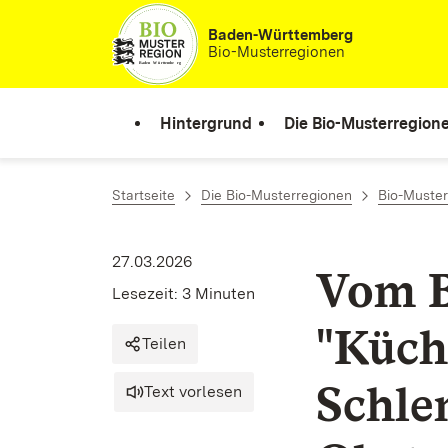
Zum Inhalt springen
Baden-Württemberg
Bio-Musterregionen
Hintergrund
Die Bio-Musterregion
Startseite
Die Bio-Musterregionen
Bio-Muster
27.03.2026
Vom B
Lesezeit: 3 Minuten
"Küch
Teilen
Schle
Text vorlesen