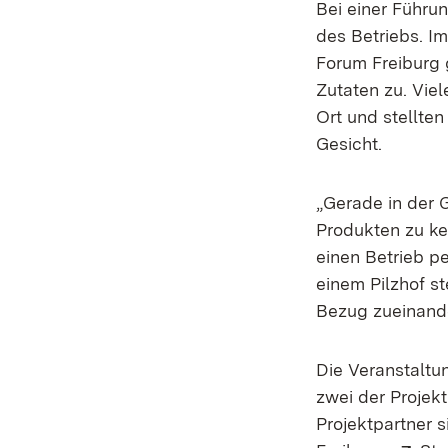
Bei einer Führun
des Betriebs. I
Forum Freiburg 
Zutaten zu. Viel
Ort und stellte
Gesicht.
„Gerade in der 
Produkten zu k
einen Betrieb pe
einem Pilzhof s
Bezug zueinande
Die Veranstalt
zwei der Projek
Projektpartner s
(Öffnet
Ext