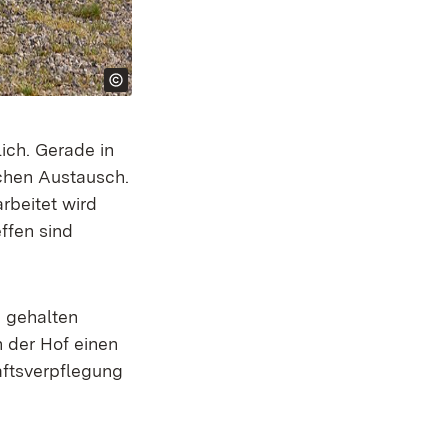
ich. Gerade in
ichen Austausch.
rbeitet wird
ffen sind
ster)
e gehalten
h der Hof einen
ftsverpflegung