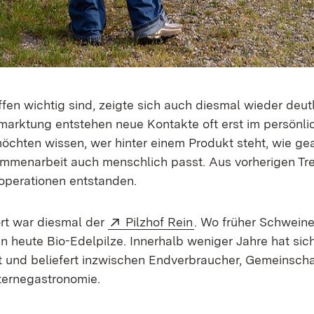
fen wichtig sind, zeigte sich auch diesmal wieder deutl
marktung entstehen neue Kontakte oft erst im persönl
möchten wissen, wer hinter einem Produkt steht, wie gea
mmenarbeit auch menschlich passt. Aus vorherigen Tre
ooperationen entstanden.
Extern:
(Öffnet in neuem Fen
rt war diesmal der
Pilzhof Rein
. Wo früher Schwein
 heute Bio-Edelpilze. Innerhalb weniger Jahre hat sic
und beliefert inzwischen Endverbraucher, Gemeinscha
ternegastronomie.