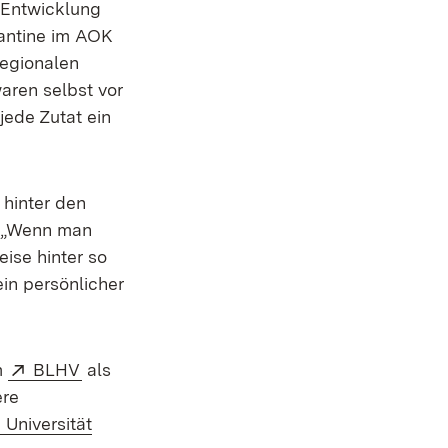
e Entwicklung
kantine im AOK
egionalen
waren selbst vor
jede Zutat ein
 hinter den
. „Wenn man
eise hinter so
in persönlicher
n neuem Fenster)
Extern:
(Öffnet in neuem Fenster)
m
BLHV
als
ere
)
fnet in neuem Fenster)
Extern:
Universität
er)