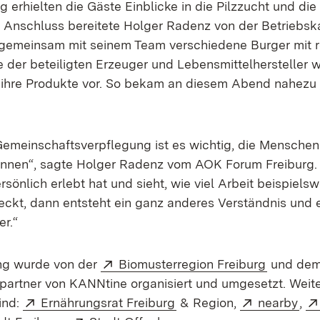
g erhielten die Gäste Einblicke in die Pilzzucht und di
m Anschluss bereitete Holger Radenz von der Betriebs
gemeinsam mit seinem Team verschiedene Burger mit r
e der beteiligten Erzeuger und Lebensmittelhersteller 
n ihre Produkte vor. So bekam an diesem Abend nahezu 
Gemeinschaftsverpflegung ist es wichtig, die Menschen
ennen“, sagte Holger Radenz vom AOK Forum Freiburg
rsönlich erlebt hat und sieht, wie viel Arbeit beispielsw
teckt, dann entsteht ein ganz anderes Verständnis und e
r.“
Extern:
(Öffnet i
ung wurde von der
Biomusterregion Freiburg
und de
tpartner von KANNtine organisiert und umgesetzt. Weit
Extern:
(Öffnet in neuem Fenster
Extern:
(Öf
ind:
Ernährungsrat Freiburg
& Region,
nearby
,
 in neuem Fenster)
ern:
(Öffnet in neuem Fenster)
Extern:
(Öffnet in neuem Fenst