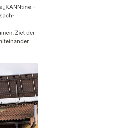
ts „KANNtine –
isach-
men. Ziel der
miteinander