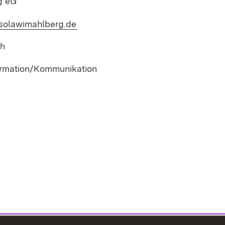
g eG
.solawimahlberg.de
(Öffnet in neuem Fenster)
ch
ormation/Kommunikation