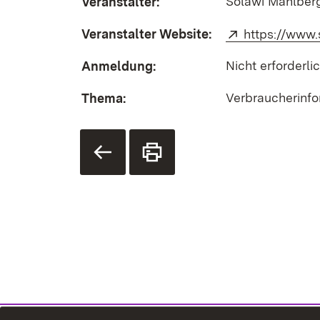
Solawi Mahlber
Veranstalter:
Veranstalter Website:
Extern:
https://www
Nicht erforderli
Anmeldung:
Verbraucherinf
Thema: