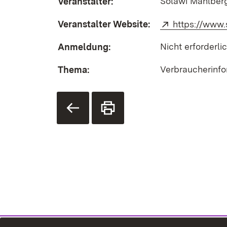
Solawi Mahlber
Veranstalter:
Veranstalter Website:
Extern:
https://www
Nicht erforderli
Anmeldung:
Verbraucherinf
Thema: