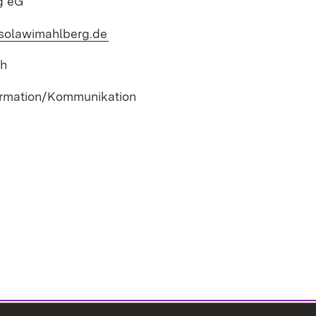
g eG
.solawimahlberg.de
(Öffnet in neuem Fenster)
ch
ormation/Kommunikation