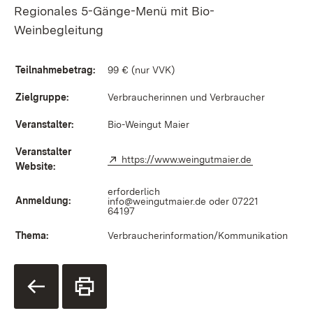
Regionales 5-Gänge-Menü mit Bio-
Weinbegleitung
Teilnahmebetrag:
99 € (nur VVK)
Zielgruppe:
Verbraucherinnen und Verbraucher
Veranstalter:
Bio-Weingut Maier
Veranstalter
Extern:
https://www.weingutmaier.de
(Öffnet in ne
Website:
erforderlich
Anmeldung:
info@weingutmaier.de
oder 07221
64197
Thema:
Verbraucherinformation/Kommunikation