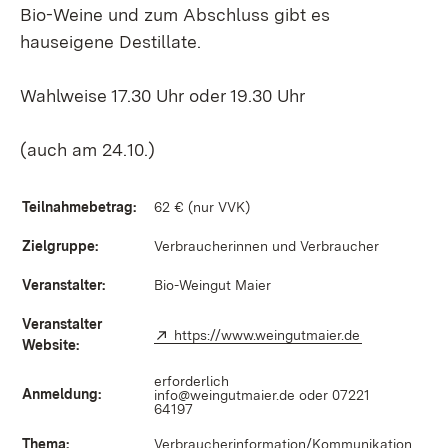
Bio-Weine und zum Abschluss gibt es
hauseigene Destillate.
Wahlweise 17.30 Uhr oder 19.30 Uhr
(auch am 24.10.)
Teilnahmebetrag:
62 € (nur VVK)
Zielgruppe:
Verbraucherinnen und Verbraucher
Veranstalter:
Bio-Weingut Maier
Veranstalter
Extern:
https://www.weingutmaier.de
(Öffnet in ne
Website:
erforderlich
Anmeldung:
info@weingutmaier.de
oder 07221
64197
Thema:
Verbraucherinformation/Kommunikation