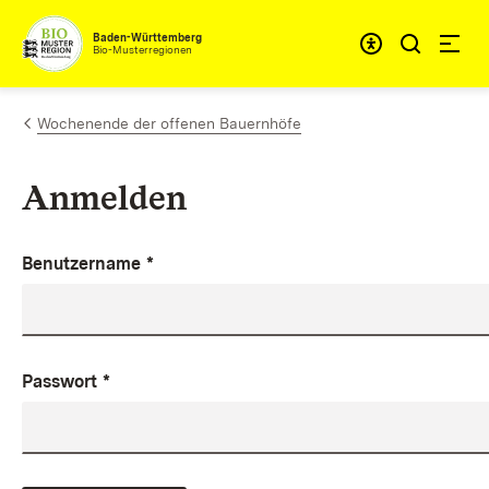
Zum Inhalt springen
Baden-Württemberg
Bio-Musterregionen
Wochenende der offenen Bauernhöfe
Anmelden
Benutzername
*
Passwort
*