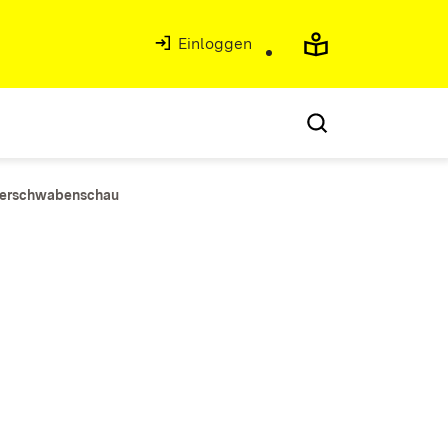
Einloggen
berschwabenschau