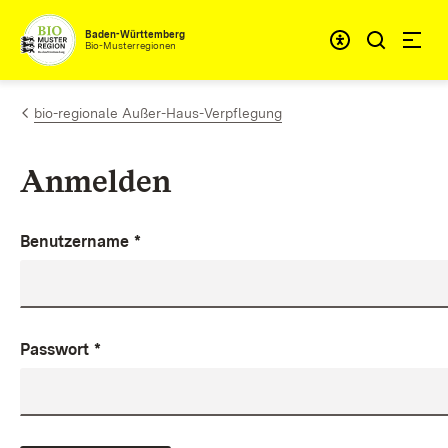
Zum Inhalt springen
Baden-Württemberg
Bio-Musterregionen
bio-regionale Außer-Haus-Verpflegung
Anmelden
Benutzername
*
Passwort
*