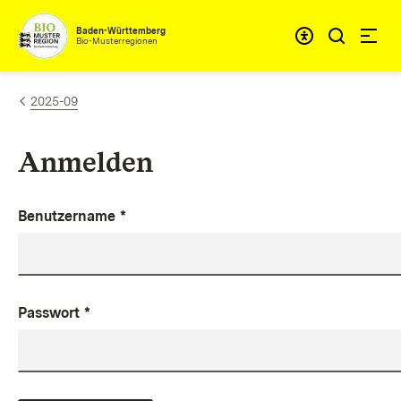
Zum Inhalt springen
Baden-Württemberg
Bio-Musterregionen
2025-09
Anmelden
Benutzername
*
Passwort
*