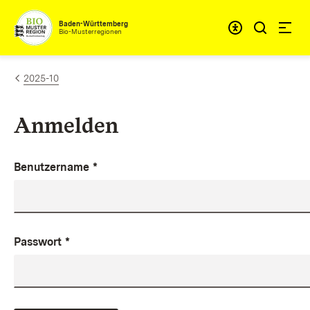
Zum Inhalt springen
Baden-Württemberg
Bio-Musterregionen
2025-10
Anmelden
Benutzername
*
Passwort
*