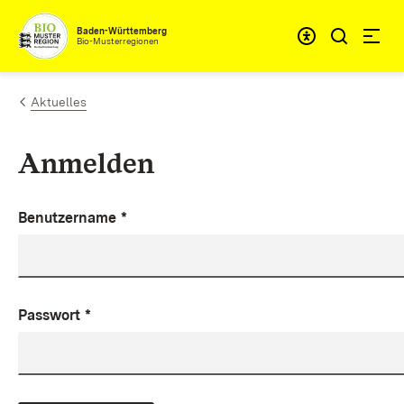
Zum Inhalt springen
Baden-Württemberg
Bio-Musterregionen
Aktuelles
Anmelden
Benutzername
*
Passwort
*