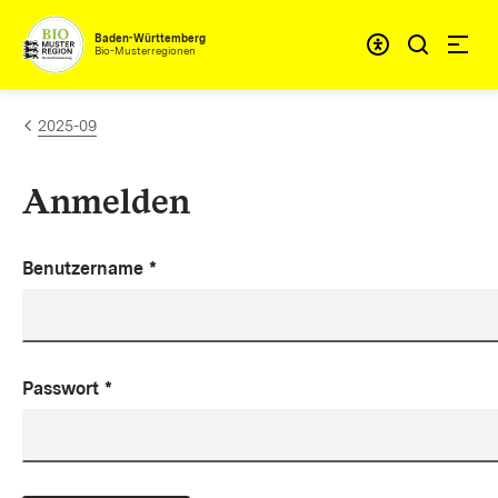
Zum Inhalt springen
Baden-Württemberg
Bio-Musterregionen
2025-09
Anmelden
Benutzername
*
Passwort
*