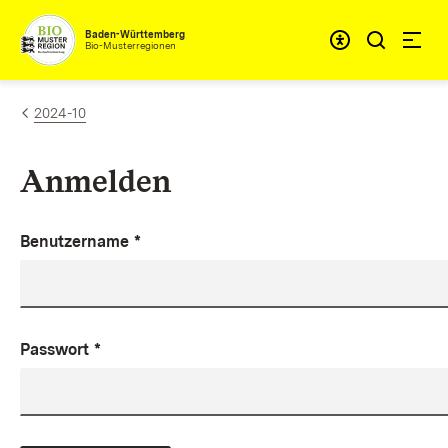
Zum Inhalt springen
Baden-Württemberg
Bio-Musterregionen
2024-10
Anmelden
Benutzername
*
Passwort
*