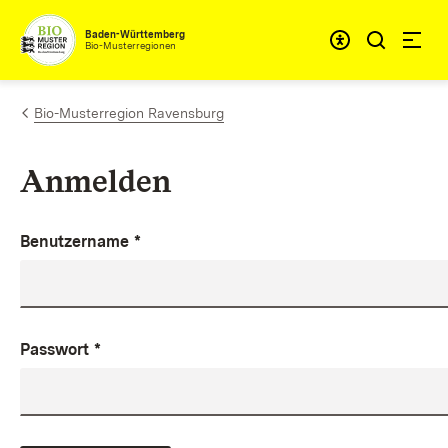
Zum Inhalt springen
Baden-Württemberg
Bio-Musterregionen
Bio-Musterregion Ravensburg
Anmelden
Benutzername
*
Passwort
*