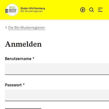
Zum Inhalt springen
Baden-Württemberg
Bio-Musterregionen
Die Bio-Musterregionen
Anmelden
Benutzername
*
Passwort
*