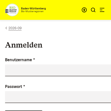
Zum Inhalt springen
Baden-Württemberg
Bio-Musterregionen
2026-09
Anmelden
Benutzername
*
Passwort
*