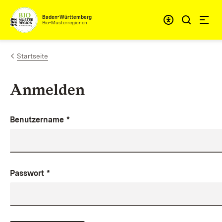
Zum Inhalt springen
Baden-Württemberg
Bio-Musterregionen
Startseite
Anmelden
Benutzername
*
Passwort
*