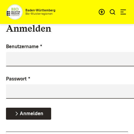
Zum Inhalt springen
Baden-Württemberg
Bio-Musterregionen
Anmelden
Benutzername
*
Passwort
*
Anmelden