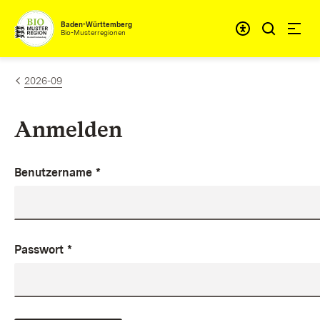
Zum Inhalt springen
Baden-Württemberg
Bio-Musterregionen
2026-09
Anmelden
Benutzername
*
Passwort
*