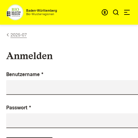
Zum Inhalt springen
Baden-Württemberg
Bio-Musterregionen
2025-07
Anmelden
Benutzername
*
Passwort
*