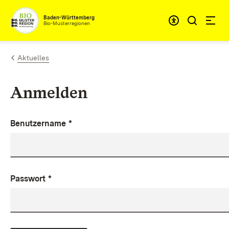
Zum Inhalt springen
Baden-Württemberg
Bio-Musterregionen
Aktuelles
Anmelden
Benutzername
*
Passwort
*