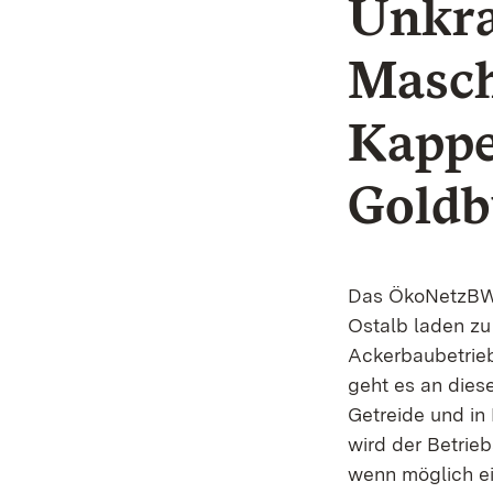
Unkra
Masch
Kappe
Goldb
Das ÖkoNetzBW,
Ostalb laden zu
Ackerbaubetrie
geht es an die
Getreide und in
wird der Betrieb
wenn möglich ei