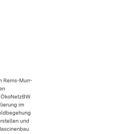
on Rems-Murr-
en
es ÖkoNetzBW
lierung im
Feldbegehung
orstellen und
 Mascinenbau