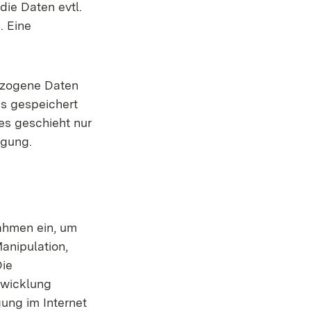
ie Daten evtl.
. Eine
ezogene Daten
us gespeichert
es geschieht nur
igung.
ahmen ein, um
anipulation,
Die
twicklung
gung im Internet