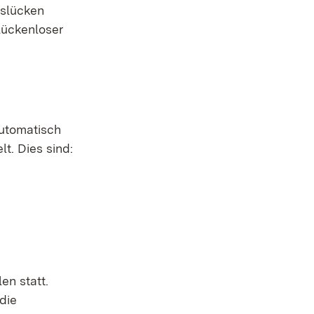
tslücken
lückenloser
automatisch
t. Dies sind:
en statt.
die