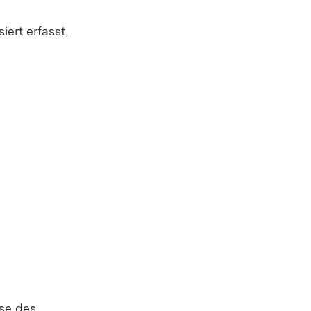
ert erfasst,
se des