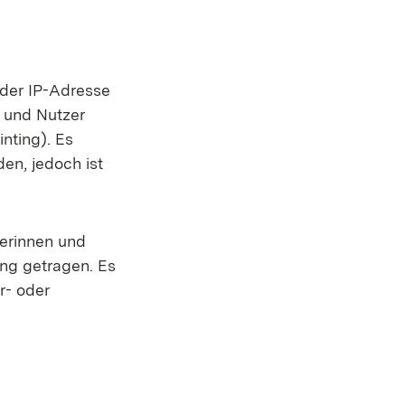
 der IP-Adresse
n und Nutzer
nting). Es
en, jedoch ist
erinnen und
ng getragen. Es
r- oder