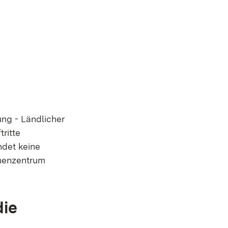
ung - Ländlicher
ritte
ndet keine
chenzentrum
die