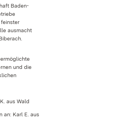
chaft Baden-
triebe
feinster
alle ausmacht
Biberach.
 ermöglichte
ernen und die
klichen
 in neuem Fenster)
 K. aus Wald
 an: Karl E. aus