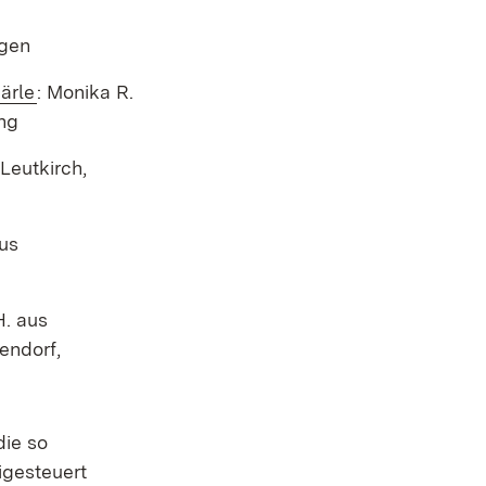
ngen
(Öffnet in neuem Fenster)
ärle
: Monika R.
ng
m Fenster)
 Leutkirch,
nster)
aus
n neuem Fenster)
H. aus
endorf,
die so
igesteuert