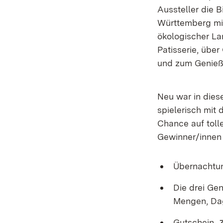
Aussteller die B
Württemberg mi
ökologischer La
Patisserie, übe
und zum Genieße
Neu war in dies
spielerisch mit
Chance auf toll
Gewinner/innen 
Übernachtu
Die drei Ge
Mengen, Da
Gutschein