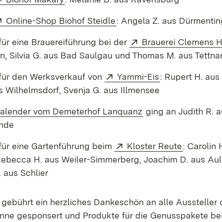
Extern:
(Öffnet in neuem Fenster)
Online-Shop Biohof Steidle
: Angela Z. aus Dürmenti
Extern:
für eine Brauereiführung bei der
Brauerei Clemens H
n, Silvia G. aus Bad Saulgau und Thomas M. aus Tettna
Extern:
(Öffnet in neue
für den Werksverkauf von
Yammi-Eis
: Rupert H. aus
s Wilhelmsdorf, Svenja G. aus Illmensee
n:
(Öffnet in neuem Fe
alender vom Demeterhof Lanquanz
ging an Judith R. 
nde
Extern:
(Öffnet i
für eine Gartenführung beim
Kloster Reute
: Carolin 
ebecca H. aus Weiler-Simmerberg, Joachim D. aus Aul
 aus Schlier
 gebührt ein herzliches Dankeschön an alle Aussteller 
nne gesponsert und Produkte für die Genusspakete be