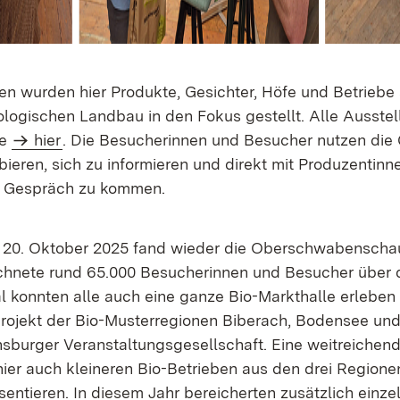
en wurden hier Produkte, Gesichter, Höfe und Betrieb
logischen Landbau in den Fokus gestellt. Alle Ausstell
ie
hier
. Die Besucherinnen und Besucher nutzen die 
bieren, sich zu informieren und direkt mit Produzentinn
s Gespräch zu kommen.
m 20. Oktober 2025 fand wieder die Oberschwabenscha
ichnete rund 65.000 Besucherinnen und Besucher über d
 konnten alle auch eine ganze Bio-Markthalle erleben 
rojekt der Bio-Musterregionen Biberach, Bodensee un
sburger Veranstaltungsgesellschaft. Eine weitreichen
hier auch kleineren Bio-Betrieben aus den drei Regionen
entieren. In diesem Jahr bereicherten zusätzlich einze