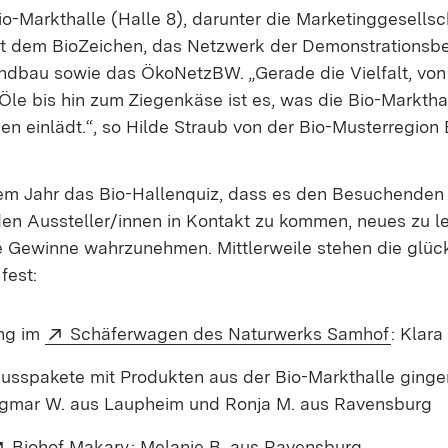
io-Markthalle (Halle 8), darunter die Marketinggesells
t dem BioZeichen, das Netzwerk der Demonstrationsbe
ndbau sowie das ÖkoNetzBW. „Gerade die Vielfalt, von 
r Öle bis hin zum Ziegenkäse ist es, was die Bio-Markth
n einlädt.“, so Hilde Straub von der Bio-Musterregion 
em Jahr das Bio-Hallenquiz, dass es den Besuchenden
 den Aussteller/innen in Kontakt zu kommen, neues zu l
e Gewinne wahrzunehmen. Mittlerweile stehen die glüc
fest:
Extern:
(Öffnet
ng im
Schäferwagen des Naturwerks Samhof
: Klara
nusspakete mit Produkten aus der Bio-Markthalle gingen
gmar W. aus Laupheim und Ronja M. aus Ravensburg
Extern:
(Öffnet in neuem Fenster)
Biohof Makary
: Melanie B. aus Ravensburg