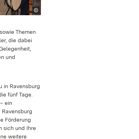
e sowie Themen
er, die dabei
Gelegenheit,
en und
u in Ravensburg
ie fünf Tage.
– ein
d Ravensburg
de Förderung
 sich und Ihre
lne weitere