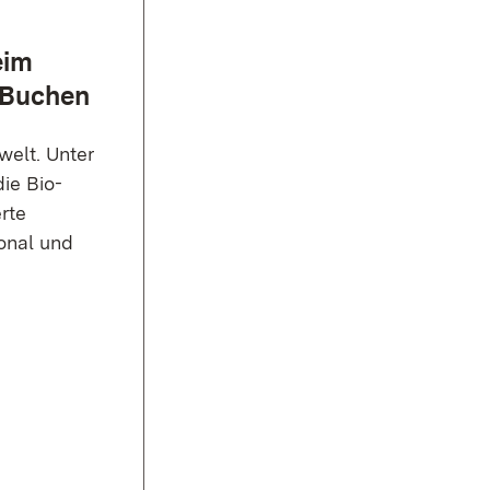
eim
 Buchen
welt. Unter
ie Bio-
rte
ional und