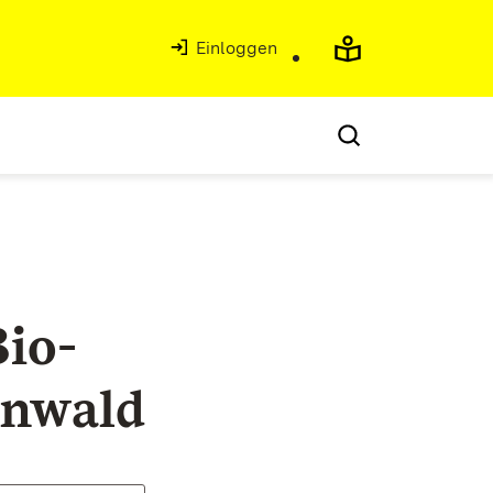
Einloggen
Bio-
enwald