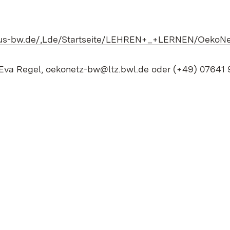
-aus-bw.de/,Lde/Startseite/LEHREN+_+LERNEN/Oeko
Eva Regel,
oekonetz-bw@ltz.bwl.de
oder (+49) 07641