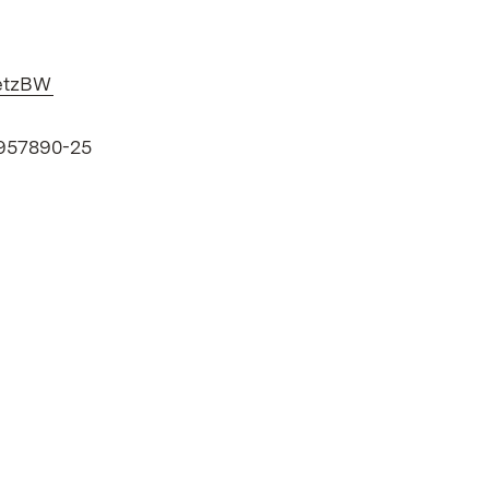
NetzBW
(Öffnet in neuem Fenster)
 957890-25