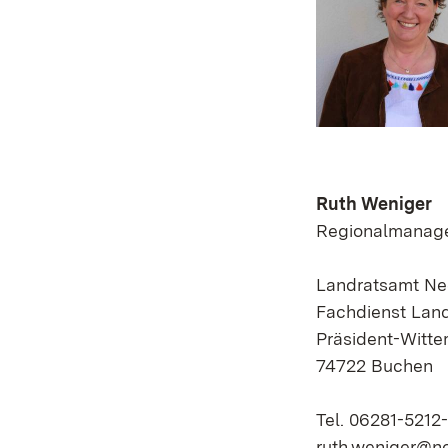
Ruth Weniger
Regionalmanage
Landratsamt Ne
Fachdienst Land
Präsident-Witte
74722 Buchen
Tel. 06281-5212
ruth.weniger@n