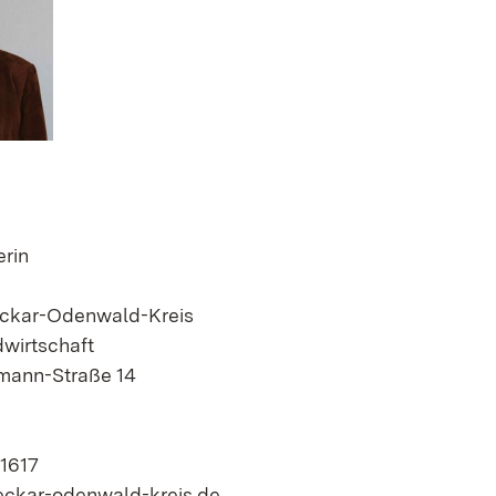
rin
ckar-Odenwald-Kreis
wirtschaft
mann-Straße 14
-1617
eckar-odenwald-kreis.de