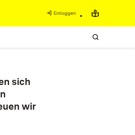
Einloggen
en sich
on
euen wir