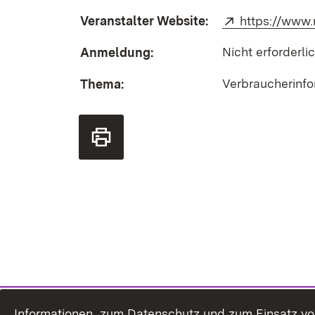
Veranstalter Website:
Extern:
https://www
Nicht erforderli
Anmeldung:
Verbraucherinf
Thema:
Informationen zum Datenschutz und zum Einsatz von 