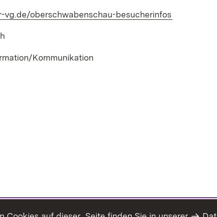
.r-vg.de/oberschwabenschau-besucherinfos
(Öffnet in 
ch
ormation/Kommunikation
Cookies auf dieser Seite finden Sie in unserer
Dat