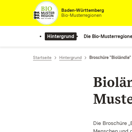
Zum Inhalt springen
Baden-Württemberg
Bio-Musterregionen
Hintergrund
Die Bio-Musterregion
Startseite
Hintergrund
Broschüre "Bioländle"
Biolä
Muste
Die Broschüre „
Menschen und di