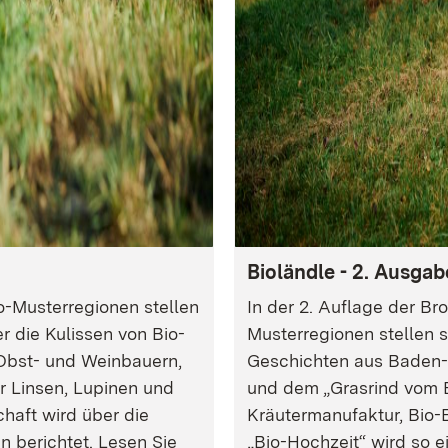
Bioländle - 2. Ausgab
io-Musterregionen stellen
In der 2. Auflage der Br
r die Kulissen von Bio-
Musterregionen stellen s
Obst- und Weinbauern,
Geschichten aus Baden-
 Linsen, Lupinen und
und dem „Grasrind vom 
chaft wird über die
Kräutermanufaktur, Bio-
n berichtet. Lesen Sie
„Bio-Hochzeit“ wird so 