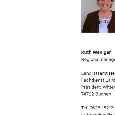
Ruth Weniger
Regionalmanage
Landratsamt Ne
Fachdienst Land
Präsident-Witte
74722 Buchen
Tel. 06281-5212
ruth.weniger@n