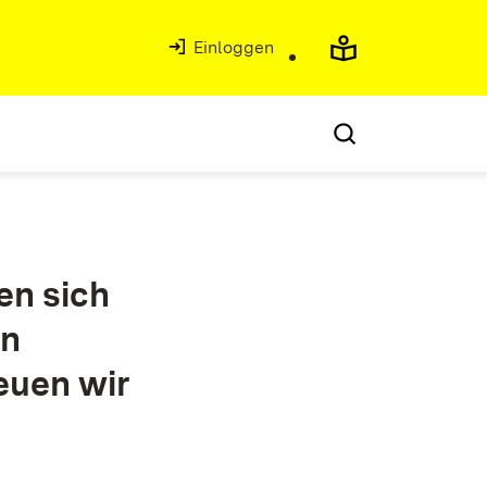
Einloggen
en sich
on
euen wir