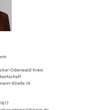
rin
ckar-Odenwald-Kreis
wirtschaft
mann-Straße 14
-1617
eckar-odenwald-kreis.de