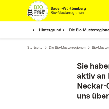
Zum Inhalt springen
Baden-Württemberg
Bio-Musterregionen
Hintergrund
Die Bio-Musterregion
Startseite
Die Bio-Musterregionen
Bio-Muste
Sie habe
aktiv an
Neckar-O
uns über