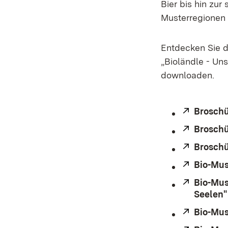
Bier bis hin zur
Musterregionen 
Entdecken Sie d
„Bioländle - Uns
downloaden.
Extern:
Broschü
Extern:
Broschü
Extern:
Broschü
Extern:
Bio-Mus
Extern:
Bio-Mus
Seelen"
Extern:
Bio-Mus