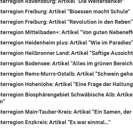
terregion Ravensburg: Artikel "Die Weiterdenker"
(Öf
terregion Freiburg: Artikel "Bioessen macht Schule"
(
terregion Freiburg: Artikel "Revolution in den Reben"
terregion Mittelbaden+: Artikel "Von guten Nebeneff
terregion Heidenheim plus: Artikel "Wie im Paradies"
terregion Heilbronner Land: Artikel "Saftige Aussich
terregion Bodensee: Artikel "Alles im grünen Bereich
terregion Rems-Murrs-Ostalb: Artikel "Schwein geha
terregion Hohenlohe: Artikel "Eine Frage der Haltung
terregion Biosphärengebiet Schwäbische Alb: Artikel
on"
(Öffnet in neuem Fenster)
terregion Main-Tauber-Kreis: Artikel "Ein Samen, der e
erregion Enzkreis: Artikel "Es war einmal..."
(Öffnet 