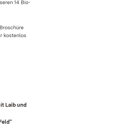
nseren 14 Bio-
 Broschüre
er kostenlos
fnet in neuem Fenster)
it Laib und
Feld"
(Öffnet in neuem Fenster)