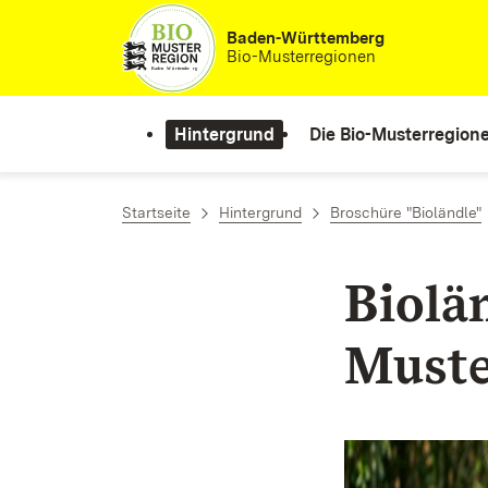
Zum Inhalt springen
Baden-Württemberg
Bio-Musterregionen
Hintergrund
Die Bio-Musterregion
Startseite
Hintergrund
Broschüre "Bioländle"
Biolä
Muste