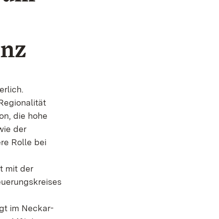
enz
rlich.
Regionalität
on, die hohe
wie der
re Rolle bei
 mit der
euerungskreises
egt im Neckar-