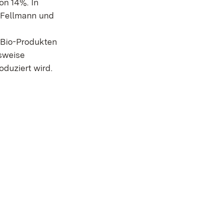
on 14%. In
k Fellmann und
h Bio-Produkten
sweise
duziert wird.