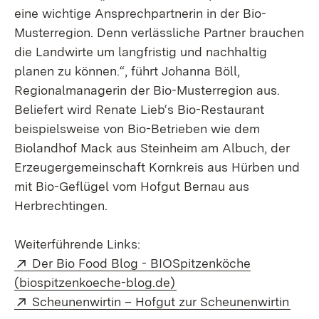
eine wichtige Ansprechpartnerin in der Bio-
Musterregion. Denn verlässliche Partner brauchen
die Landwirte um langfristig und nachhaltig
planen zu können.“, führt Johanna Böll,
Regionalmanagerin der Bio-Musterregion aus.
Beliefert wird Renate Lieb‘s Bio-Restaurant
beispielsweise von Bio-Betrieben wie dem
Biolandhof Mack aus Steinheim am Albuch, der
Erzeugergemeinschaft Kornkreis aus Hürben und
mit Bio-Geflügel vom Hofgut Bernau aus
Herbrechtingen.
Weiterführende Links:
Extern:
Der Bio Food Blog - BIOSpitzenköche
(Öffnet in neuem Fenster
(biospitzenkoeche-blog.de)
Extern:
(Öff
Scheunenwirtin – Hofgut zur Scheunenwirtin