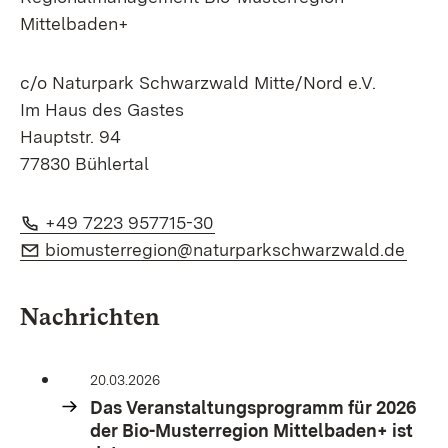
Mittelbaden+
c/o Naturpark Schwarzwald Mitte/Nord e.V.
Im Haus des Gastes
Hauptstr. 94
77830 Bühlertal
Telefon:
(Öffnet in neuem Fenster)
+49 7223 957715-30
E-Mail:
(Öffn
biomusterregion@naturparkschwarzwald.de
Nachrichten
20.03.2026
Das Veranstaltungsprogramm für 2026
der Bio-Musterregion Mittelbaden+ ist