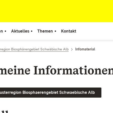
en
Aktuelles
Themen
Kontakt
region Biosphärengebiet Schwäbische Alb
Infomaterial
meine Informatione
Musterregion Biosphaerengebiet Schwaebische Alb