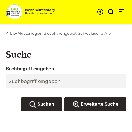
Zum Inhalt springen
Baden-Württemberg
Bio-Musterregionen
Bio-Musterregion Biosphärengebiet Schwäbische Alb
Suche
Suchbegriff eingeben
Suchen
Erweiterte Suche