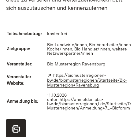
sich auszutauschen und kennenzulernen.
Teilnahmebetrag:
kostenfrei
Bio-Landwirte/innen, Bio-Verarbeiter/innen, Bi
Zielgruppe:
Köche/innen, Bio-Händler/innen, weitere
Netzwerkpartner/innen
Veranstalter:
Bio-Musterregion Ravensburg
Extern:
https://biomusterregionen-
Veranstalter
bw.de/biomusterregionen/Startseite/Bio-
Website:
Musterregion+Ravensburg
(Öffnet in neuem F
11.10.2026
unter:
https://anmelden.pbs-
Anmeldung bis:
bw.de/biomusterregionen,Lde/Startseite/Die+
Musterregionen/Anmeldung+7_+Bioforum