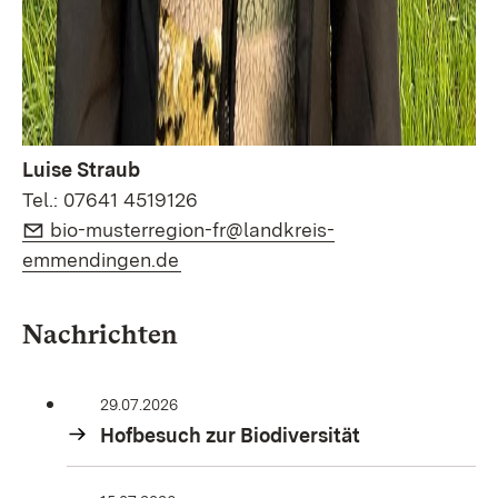
Luise Straub
Tel.: 07641 4519126
E-Mail:
bio-musterregion-fr@landkreis-
(Öffnet in neuem Fenster)
emmendingen.de
Nachrichten
29.07.2026
Hofbesuch zur Biodiversität