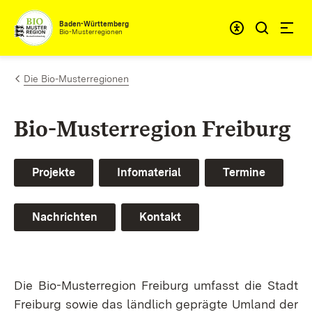
Zum Inhalt springen
Baden-Württemberg
Bio-Musterregionen
Die Bio-Musterregionen
Bio-Musterregion Freiburg
Projekte
Infomaterial
Termine
Nachrichten
Kontakt
Die Bio-Musterregion Freiburg umfasst die Stadt
Freiburg sowie das ländlich geprägte Umland der