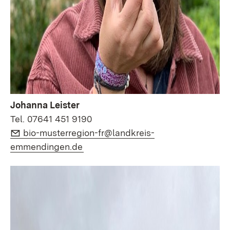
Johanna Leister
Tel. 07641 451 9190
E-Mail:
bio-musterregion-fr@landkreis-
(Öffnet in neuem Fenster)
emmendingen.de