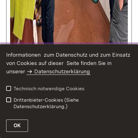
Informationen zum Datenschutz und zum Einsatz
von Cookies auf dieser Seite finden Sie in
unserer
Datenschutzerklärung
Technisch notwendige Cookies
Drittanbieter-Cookies (Siehe
Datenschutzerklärung.)
22.05.2026
Vom Wissen zur Wertschätzung:
Betriebsbesichtigung
OK
Glocknerhof