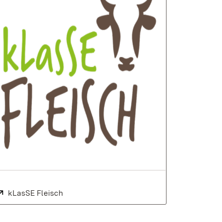
Extern:
kLasSE Fleisch