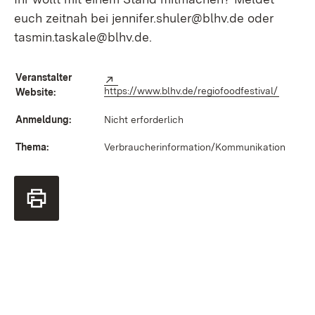
euch zeitnah bei jennifer.shuler@blhv.de oder
tasmin.taskale@blhv.de.
Veranstalter
Extern:
https://www.blhv.de/regiofoodfestival/
(Öffnet
Website:
Anmeldung:
Nicht erforderlich
Thema:
Verbraucherinformation/Kommunikation