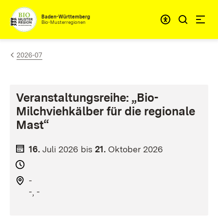
Zum Inhalt springen
Baden-Württemberg
Bio-Musterregionen
2026-07
Veranstaltungsreihe: „Bio-
Milchviehkälber für die regionale
Mast“
16.
Juli
2026
bis
21.
Oktober
2026
-
-, -