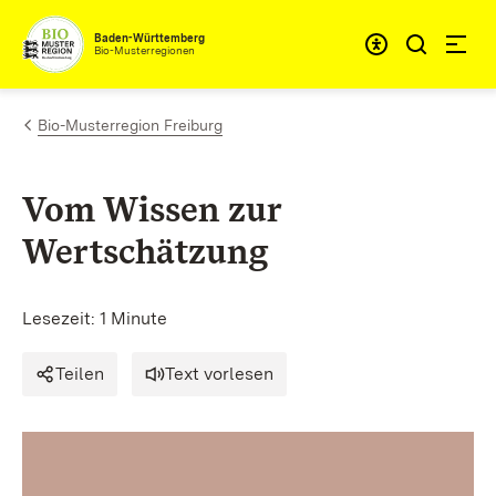
Zum Inhalt springen
Baden-Württemberg
Bio-Musterregionen
Bio-Musterregion Freiburg
Vom Wissen zur
Wertschätzung
Lesezeit: 1 Minute
Teilen
Text vorlesen