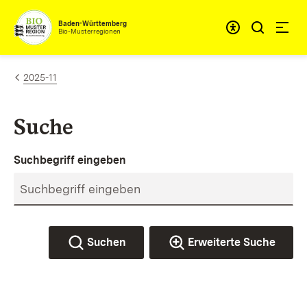
Zum Inhalt springen
Baden-Württemberg
Bio-Musterregionen
2025-11
Suche
Suchbegriff eingeben
Suchen
Erweiterte Suche