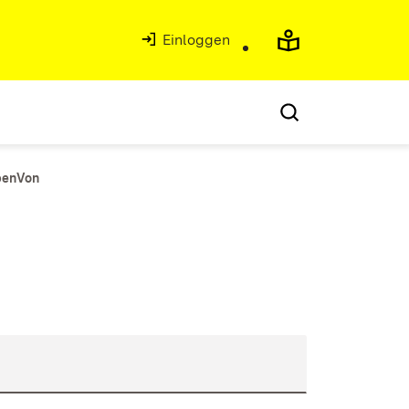
Einloggen
benVon