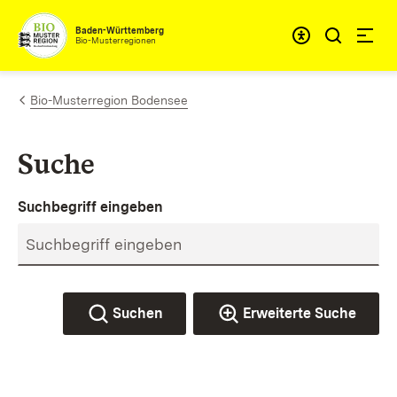
Zum Inhalt springen
Baden-Württemberg
Bio-Musterregionen
Bio-Musterregion Bodensee
Suche
Suchbegriff eingeben
Suchen
Erweiterte Suche