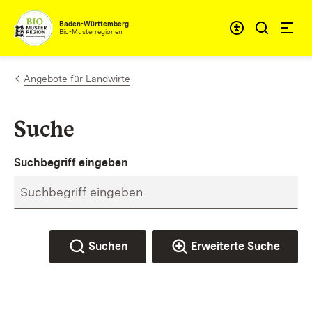
Zum Inhalt springen
Baden-Württemberg
Bio-Musterregionen
Angebote für Landwirte
Suche
Suchbegriff eingeben
Suchen
Erweiterte Suche