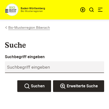
Zum Inhalt springen
Baden-Württemberg
Bio-Musterregionen
Bio-Musterregion Biberach
Suche
Suchbegriff eingeben
Suchen
Erweiterte Suche