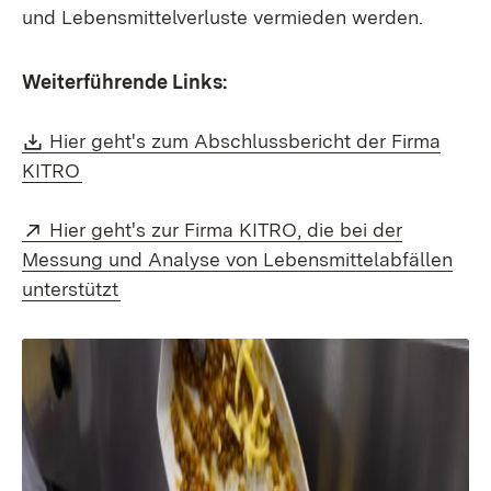
und Lebensmittelverluste vermieden werden.
Weiterführende Links:
Download:
Hier geht's zum Abschlussbericht der Firma
(Öffnet in neuem Fenster)
KITRO
Extern:
Hier geht's zur Firma KITRO, die bei der
Messung und Analyse von Lebensmittelabfällen
(Öffnet in neuem Fenster)
unterstützt